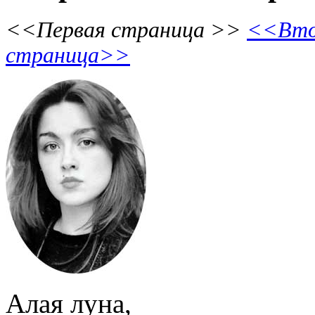
<<Первая страница >>
<<Вто
страница>>
Алая луна,