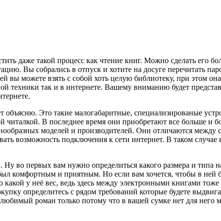
ть даже такой процесс как чтение книг. Можно сделать его бо
уацию. Вы собрались в отпуск и хотите на досуге перечитать па
ней вы можете взять с собой хоть целую библиотеку, при этом он
й техники так и в интернете. Вашему вниманию будет представ
нтернете.
ляет объясню. Это такие малогабаритные, специализированые уст
й читалкой. В последнее время они приобретают все больше и б
азнообразных моделей и производителей. Они отличаются между с
ать возможность подключения к сети интернет. В таком случае
 Ну во первых вам нужно определиться какого размера и типа н
был комфортным и приятным. Но если вам хочется, чтобы в ней
то какой у неё вес, ведь здесь между электронными книгами тоже
покупку определитесь с рядом требований которые будете выдвиг
ь любимый роман только потому что в вашей сумке нет для него 