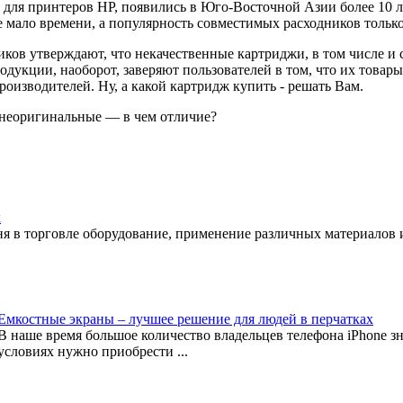
для принтеров HP, появились в Юго-Восточной Азии более 10 л
мало времени, а популярность совместимых расходников только
ков утверждают, что некачественные картриджи, в том числе и
дукции, наоборот, заверяют пользователей в том, что их товары 
роизводителей. Ну, а какой картридж купить - решать Вам.
 неоригинальные — в чем отличие?
к
я в торговле оборудование, применение различных материалов и 
Емкостные экраны – лучшее решение для людей в перчатках
В наше время большое количество владельцев телефона iPhone з
условиях нужно приобрести ...