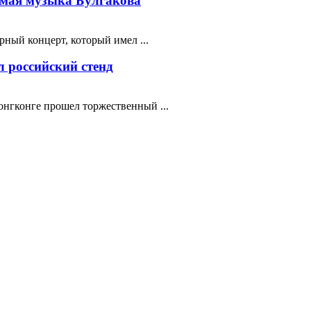
мая музыка Булгакова
ный концерт, который имел ...
 российский стенд
нгконге прошел торжественный ...