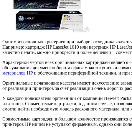
Одним из основных критериев при выборе расходника является
Например: картридж HP LaserJet 1010 или картридж HP LaserJe
качество печати, можно приобрести и более дешёвый – совмес
Характерной чертой всех оригинальных картриджей является со
обслуживания документооборота офиса можно купить и совме
материалов HP
и обслуживание периферийной техники, и при эт
Оригинальные печатающие кассеты имеют искусственно завыше
от реализации принтеров за счёт реализации очень дорогих рас
У каждого пользователя оргтехники от компании Hewlett-Packar
или тонер. Совместимые картриджи, в данном случае, позволя
смогли найти необходимую модель расходного материала, или 
Совместимые картриджи в большом количестве производятся с
принтеров HP ничем не уступают фирменным, однако они боле