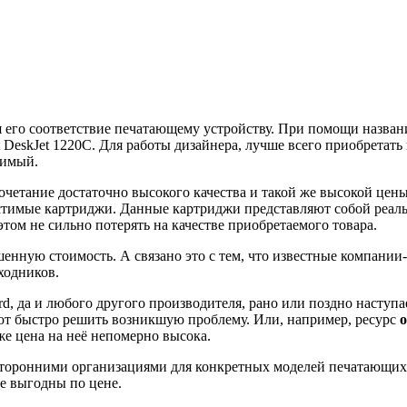
 его соответствие печатающему устройству. При помощи назван
t DeskJet 1220C. Для работы дизайнера, лучше всего приобретат
тимый.
четание достаточно высокого качества и такой же высокой цены
стимые картриджи. Данные картриджи представляют собой реал
ом не сильно потерять на качестве приобретаемого товара.
нную стоимость. А связано это с тем, что известные компани
ходников.
d, да и любого другого производителя, рано или поздно наступа
ют быстро решить возникшую проблему. Или, например, ресурс
же цена на неё непомерно высока.
торонними организациями для конкретных моделей печатающих у
е выгодны по цене.