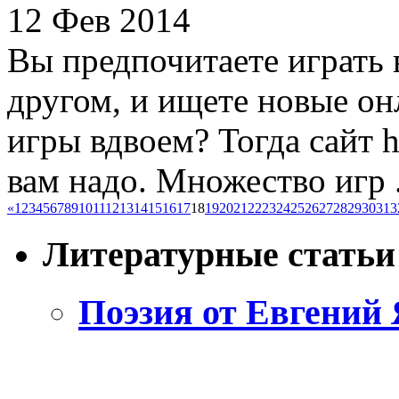
12 Фев 2014
Вы предпочитаете играть 
другом, и ищете новые о
игры вдвоем? Тогда сайт htt
вам надо. Множество игр .
«
1
2
3
4
5
6
7
8
9
10
11
12
13
14
15
16
17
18
19
20
21
22
23
24
25
26
27
28
29
30
31
3
Литературные статьи
Поэзия от Евгений 