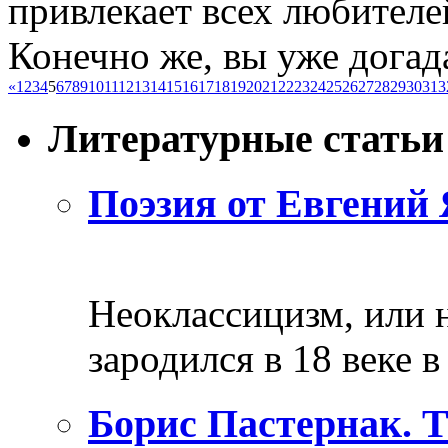
привлекает всех любител
Конечно же, вы уже догадал
«
1
2
3
4
5
6
7
8
9
10
11
12
13
14
15
16
17
18
19
20
21
22
23
24
25
26
27
28
29
30
31
3
Литературные статьи
Поэзия от Евгений 
Неоклассицизм, или н
зародился в 18 веке в 
Борис Пастернак. 