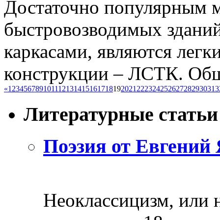
Достаточно популярным м
быстровозводимых зданий
каркасами, являются легк
конструкции – ЛСТК. Обши
«
1
2
3
4
5
6
7
8
9
10
11
12
13
14
15
16
17
18
19
20
21
22
23
24
25
26
27
28
29
30
31
3
Литературные статьи
Поэзия от Евгений 
Неоклассицизм, или н