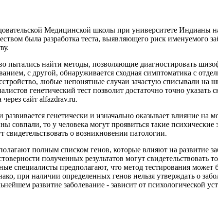
довательской Медицинской школы при университете Индианы на
твом была разработка теста, выявляющего риск именуемого забо
ву.
иво пытались найти методы, позволяющие диагностировать шиз
еванием, с другой, обнаруживается сходная симптоматика с отд
расстройство, любые непонятные случаи зачастую списывали н
иалистов генетический тест позволит достаточно точно указать
ерез сайт alfazdrav.ru.
 и развивается генетически и изначально оказывает влияние на
чины совпали, то у человека могут проявиться такие психически
т свидетельствовать о возникновении патологии.
полагают полным списком генов, которые влияют на развитие за
верности полученных результатов могут свидетельствовать тот 
ые специалисты предполагают, что метод тестирования может б
днако, при наличии определенных генов нельзя утверждать о за
ьнейшем развитие заболевание - зависит от психологической ус