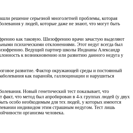
шли решение серьезной многолетней проблемы, которая
левания у людей, которые даже не знают, что могут быть
офрению как таковую. Шизофрению врачи зачастую выделяют
ельными психическими отклонениями. Этот недуг всегда был
а шизофрению. Ведущий партнер школы Индианы Александр
 склонность к возникновению или развитию данного недуга у
 мозговое развитие. Фактор окружающей среды и постоянный
е заболевания как паранойя, галлюцинации и нарушиться
болевания. Новый генетический тест показывает, что
факт, что метод был апробирован в 4-х группах людей (у двух
ыть особо необходимым для тех людей, у которых имеются
болевании индивидом этим страшным недугом. Тест лишь
тойчивости организма человека.