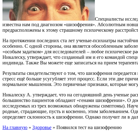
Специалисты иссле
известна нам под диагнозом «шизофрения». Абсолютным новшес
предрасположены к этому страшному психическому расстройст
На протяжении последних ста лет ученые-психиатры настойч
особенно. С одной стороны, она является обособленным забол
«особым задатком» для исследователей – любое психическое 
Никалеску, утверждает, что созданный им и его командой спец
индивида. Также Вы можете еще записаться на прием терапевта ч
Результаты свидетельствуют о том, что шизофрения передается
стресс ещё больше усугубляет этот процесс. Если эти две при
нормальное мышления. Это первичные признаки, которые могу
Никалеску А. утверждает, что на сегодняшний день ученые рас
большинство пациентов обладают «генами шизофрении». О досто
исследуемых из трех возможных обнаружены симптомы). Научн
родные, страдающие, пусть и косвенно, этим заболеванием. О
определяет склонность к шизофрении. Однако получит ли в дал
На главную
»
Здоровье
»
Появился тест на шизофрению