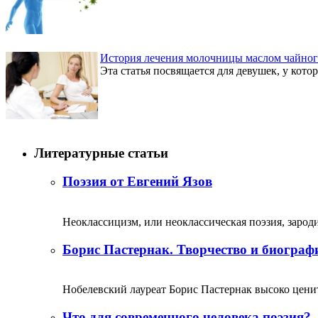
История лечения молочницы маслом чайног
Эта статья посвящается для девушек, у кото
Литературные статьи
Поэзия от Евгений Язов
Неоклассицизм, или неоклассическая поэзия, зародил
Борис Пастернак. Творчество и биограф
Нобелевский лауреат Борис Пастернак высоко ценитс
Что для современного человека поэзия?